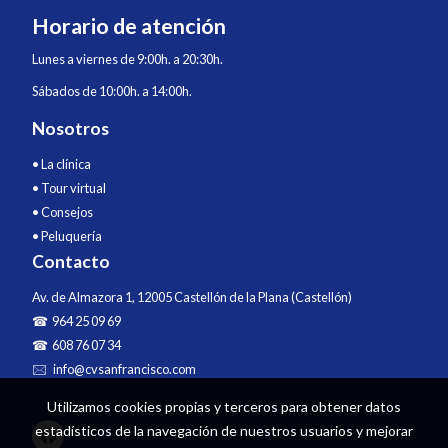
Horario de atención
Lunes a viernes de 9:00h. a 20:30h.
Sábados de 10:00h. a 14:00h.
Nosotros
•
La clínica
•
Tour virtual
•
Consejos
•
Peluquería
Contacto
Av. de Almazora 1, 12005 Castellón de la Plana (Castellón)
☎ 964 25 09 69
☎ 608 76 07 34
🖂 info@cvsanfrancisco.com
Utilizamos cookies propias y terceros para obtener datos
estadísticos de la navegación de nuestros usuarios y mejorar